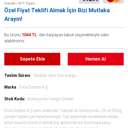
Havale / EFT Fiyatı
Özel Fiyat Teklifi Almak İçin Bizi Mutlaka
Arayın!
Bu Ürünü
1044 TL
'den başlayan taksit seçenekleriyle satın
alabilirsiniz.
Sepete Ekle
Hemen Al
Teslim Süresi
: Stoktan Aynı Gün Kargo
Marka
: Ema Sistem A.Ş.
Stok Kodu:
İzolasyonlu Yangın Dolabı
Ema Sistem A.Ş yerli üretimidir. Yüksek Isı İzolasyonlu ,25 ve 50 kg
yangın tüpleri için tasarlanmıştır. Yaz aylarında sıcaklıktan dolayı
artan basıncı kontrol etmek kış aylarında ise donmaya karşı