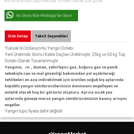
koruma amacı taşımaktadır. Estetik olarak çok güzel
Bu Ürünü Bize Whatsapp'tan Sorun
Ürün Detayı
Taksit Seçenekleri
Yüksek Isı İzolasyonlu Yangın Dolabı.
Yerli Üretimdir. Birinci Kalite Saçtan Üretilmiştir. 25kg ve 50 kg Tüp
Dolabı Olarak Tasarlanmıştır.
Yangının,
ısı
, duman, zehirleyici gaz, boğucu gaz ve panik
sebebiyle can ve mal güvenliği bakımından yol açabileceği
tehlikeleri en aza indirebilmek için üretilen soğuk kış aylarında
köpüklü yangın söndürücülerinizin donmasını engelleyen ve
estetik olarak hoş bir görüntü oluşturu. Ayrıca sıcak yaz
aylarında güneşe maruz yangın söndürücünüzün basınç artışını
engeller.
Yangın tüpü fiyata dahil değildir.