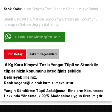
Stok Kodu:
Kuru Kimyevi Tozlu Yangın Söndürücü ve Stand
Stantlı 6 Kg KKT'lu Yangın Söndürme Cihazınızın Konumunu
Istediğiniz Şekilde Değiştirebilirsiniz.
Bu Ürünü Bize Whatsapp'tan Sorun
Ürün Detayı
Taksit Seçenekleri
6 Kg Kuru Kimyevi Tozlu Yangın Tüpü ve Standı ile
tüplerinizin konumunu istediğiniz şekilde
belirleyebilirsiniz.
Renk seçeneği olarak kırmızı mevcuttur.
Yangın Söndürme Tüpü Askılığımız Binaların Korunması
Hakkında Yönetmelik 99/5. Maddesine uygun üretilmiştir.