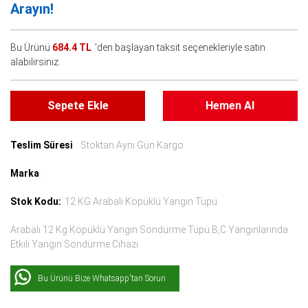
Arayın!
Bu Ürünü
684.4 TL
'den başlayan taksit seçenekleriyle satın
alabilirsiniz.
Sepete Ekle
Hemen Al
Teslim Süresi
: Stoktan Aynı Gün Kargo
Marka
:
Stok Kodu:
12 KG Arabalı Köpüklü Yangın Tüpü
Arabalı 12 Kg Köpüklü Yangın Söndürme Tüpü.B,C Yangınlarında
Etkili Yangın Söndürme Cihazı.
Bu Ürünü Bize Whatsapp'tan Sorun