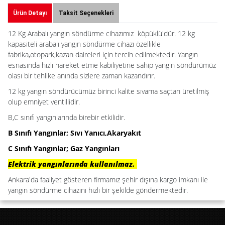
Ürün Detayı
Taksit Seçenekleri
12 Kg Arabalı yangın söndürme cihazımız köpüklü'dür. 12 kg
kapasiteli arabalı yangın söndürme cihazı özellikle
fabrika,otopark,kazan daireleri için tercih edilmektedir. Yangın
esnasında hızlı hareket etme kabiliyetine sahip yangın söndürümüz
olası bir tehlike anında sizlere zaman kazandırır.
12 kg yangın söndürücümüz birinci kalite sıvama saçtan üretilmiş
olup emniyet ventillidir.
B,C sınıfı yangınlarında birebir etkilidir.
B Sınıfı Yangınlar; Sıvı Yanıcı,Akaryakıt
C Sınıfı Yangınlar; Gaz Yangınları
Elektrik yangınlarında kullanılmaz.
Ankara'da faaliyet gösteren firmamız şehir dışına kargo imkanı ile
yangın söndürme cihazını hızlı bir şekilde göndermektedir.