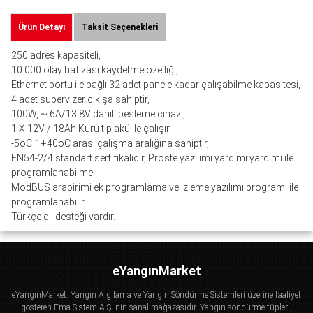
Ürün Detayı
Taksit Seçenekleri
250 adres kapasiteli,
10 000 olay hafızası kaydetme özelliği,
Ethernet portu ile bağlı 32 adet panele kadar çalışabilme kapasitesi,
4 adet supervizer cıkışa sahiptir,
100W, ~ 6A/13.8V dahili besleme cihazı,
1 X 12V / 18Ah Kuru tip akü ile çalışır,
-5oC ÷ +40oC arası çalışma aralığına sahiptir,
EN54-2/4 standart sertifikalıdır, Proste yazılımı yardımı yardımı ile
programlanabilme,
ModBUS arabirimi ek programlama ve izleme yazılımı programı ile
programlanabilir..
Türkçe dil desteği vardır.
eYangınMarket
eYangınMarket: Yangın Algılama ve Yangın Söndürme Sistemleri üzerine faaliyet
gösteren Ema Sistem A.Ş. nin sanal mağazasıdır. Yangın söndürme tüpleri,