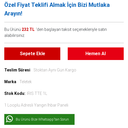
Özel Fiyat Teklifi Almak İçin Bizi Mutlaka
Arayın!
Bu Ürünü
232 TL
'den başlayan taksit seçenekleriyle satın
alabilirsiniz.
Sepete Ekle
Hemen Al
Teslim Süresi
: Stoktan Aynı Gün Kargo
Marka
: Teletek
Stok Kodu:
IRIS TTE 1L
1 Looplu Adresli Yangın İhbar Paneli
Bu Ürünü Bize Whatsapp'tan Sorun